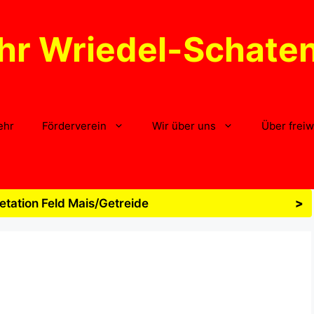
hr Wriedel-Schate
ehr
Förderverein
Wir über uns
Über freiw
tation Feld Mais/Getreide
>
4