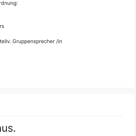
rdnung:
rs
ellv. Gruppensprecher /in
nus.