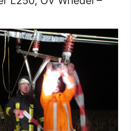
er L250, OV Wriedel –