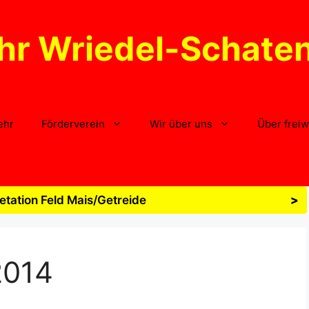
hr Wriedel-Schate
ehr
Förderverein
Wir über uns
Über freiw
tation Feld Mais/Getreide
>
2014