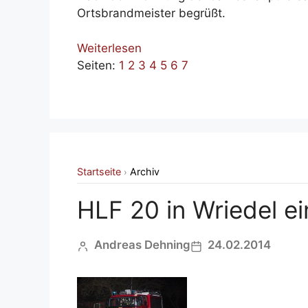
Ortsbrandmeister begrüßt.
Weiterlesen
Seiten:
1
2
3
4
5
6
7
Startseite
Archiv
›
HLF 20 in Wriedel ei
Andreas Dehning
24.02.2014