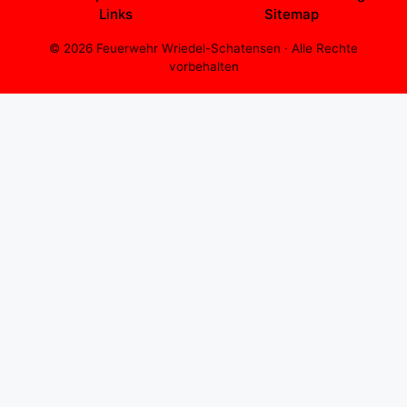
Links
Sitemap
© 2026 Feuerwehr Wriedel-Schatensen · Alle Rechte
vorbehalten