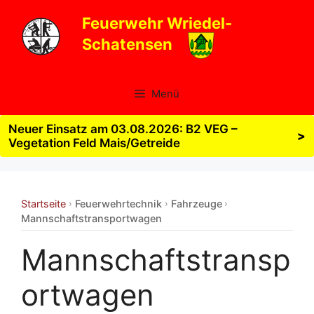
Zum
Feuerwehr Wriedel-
Inhalt
Schatensen
springen
Menü
Neuer Einsatz am 03.08.2026: B2 VEG –
>
Vegetation Feld Mais/Getreide
Startseite
Feuerwehrtechnik
Fahrzeuge
›
›
›
Mannschaftstransportwagen
Mannschaftstransp
ortwagen