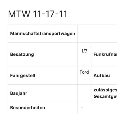
MTW 11-17-11
Mannschaftstransportwagen
1/7
Besatzung
Funkrufn
Ford
Fahrgestell
Aufbau
–
zulässige
Baujahr
Gesamtge
Besonderheiten
–