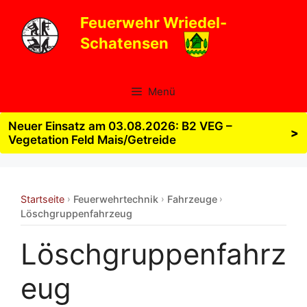
Zum
Feuerwehr Wriedel-
Inhalt
Schatensen
springen
Menü
Neuer Einsatz am 03.08.2026: B2 VEG –
>
Vegetation Feld Mais/Getreide
Startseite
Feuerwehrtechnik
Fahrzeuge
›
›
›
Löschgruppenfahrzeug
Löschgruppenfahrz
eug