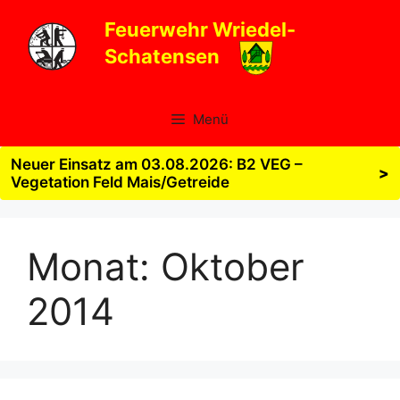
Zum
Feuerwehr Wriedel-
Inhalt
Schatensen
springen
Menü
Neuer Einsatz am 03.08.2026: B2 VEG –
>
Vegetation Feld Mais/Getreide
Monat:
Oktober
2014