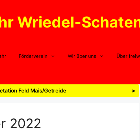
hr Wriedel-Schate
ehr
Förderverein
Wir über uns
Über freiw
tation Feld Mais/Getreide
>
r 2022