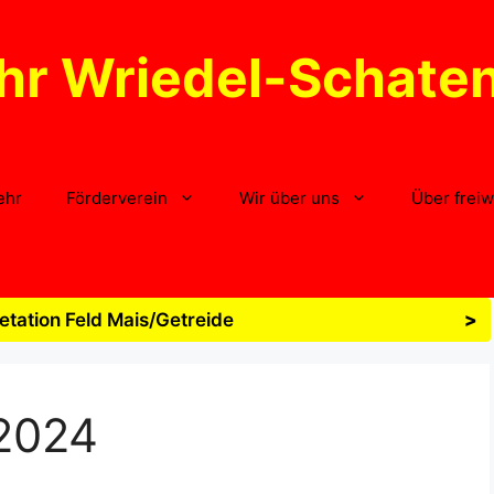
hr Wriedel-Schate
ehr
Förderverein
Wir über uns
Über freiw
tation Feld Mais/Getreide
>
2024