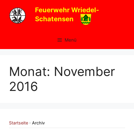
Zum
Feuerwehr Wriedel-
Inhalt
Schatensen
springen
Menü
Monat:
November
2016
Startseite
Archiv
›