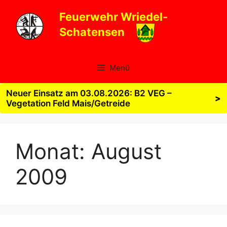
Zum
Feuerwehr Wriedel-
Inhalt
Schatensen
springen
Menü
Neuer Einsatz am 03.08.2026: B2 VEG –
>
Vegetation Feld Mais/Getreide
Monat:
August
2009