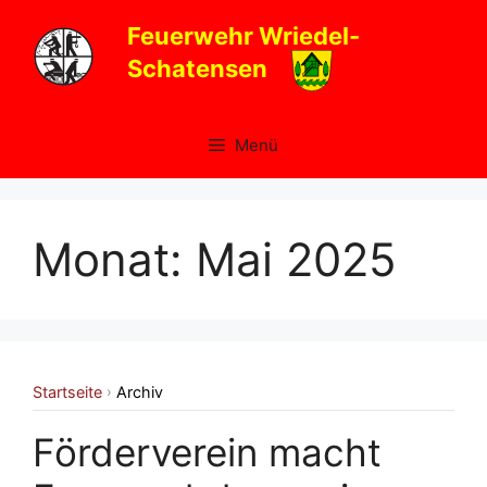
Zum
Feuerwehr Wriedel-
Inhalt
Schatensen
springen
Menü
Monat:
Mai 2025
Startseite
Archiv
›
Förderverein macht