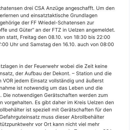
chatensen drei CSA Anzüge angeschafft. Um den
rlernen und einsatztaktische Grundlagen
gehörige der FF Wriedel-Schatensen zur
offe und Güter“ an der FTZ in Uelzen angemeldet.
 statt, Freitag den 08.10. von 18:30 bis 22:00
7:00 Uhr und Samstag den 16.10. auch von 08:00
atzlagen in der Feuerwehr wobei die Zeit keine
Einsatz, der Aufbau der Dekont. – Station und die
n VOR jedem Einsatz vollständig und äußerst
aßnahme ist notwendig um das Leben und die
en. Die notwendigen Gerätschaften werden zum
 vorgehalten. Es gibt daher im Kreis Uelzen den
llbehälter ist speziell mit Gerätschaften für den
Gefahrguteinsatz muss dieser Abrollbehälter
ützpunktwehr vor Ort kann nicht viel mehr