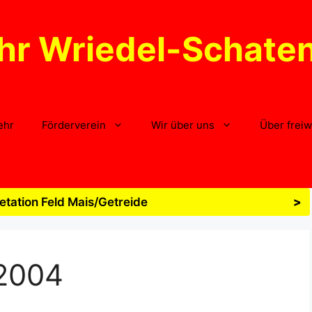
hr Wriedel-Schate
ehr
Förderverein
Wir über uns
Über freiw
tation Feld Mais/Getreide
>
2004