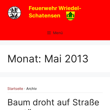
Zum
Feuerwehr Wriedel-
Inhalt
Schatensen
springen
Menü
Monat:
Mai 2013
Startseite
Archiv
›
Baum droht auf Straße