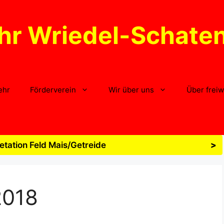
hr Wriedel-Schate
ehr
Förderverein
Wir über uns
Über freiw
tation Feld Mais/Getreide
>
2018