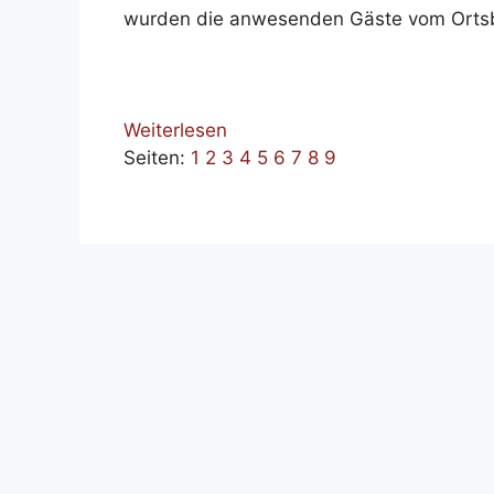
wurden die anwesenden Gäste vom Orts
Weiterlesen
Seiten:
1
2
3
4
5
6
7
8
9