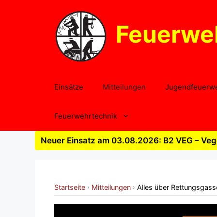
Zum
Inhalt
Feuerwe
springen
Einsätze
Mitteilungen
Jugendfeuerw
Feuerwehrtechnik
Neuer Einsatz am 03.08.2026: B2 VEG – Vege
Startseite
Mitteilungen
Alles über Rettungsgass
›
›