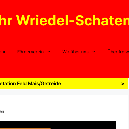
hr Wriedel-Schate
ehr
Förderverein
Wir über uns
Über freiw
tation Feld Mais/Getreide
>
en