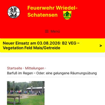
Zum
Feuerwehr Wriedel-
Inhalt
Schatensen
springen
Menü
Neuer Einsatz am 03.08.2026: B2 VEG –
>
Vegetation Feld Mais/Getreide
Startseite
Mitteilungen
›
›
Barfuß im Regen – Oder: eine gelungene Räumungsübung