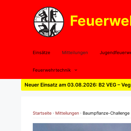
Zum
Inhalt
Feuerwe
springen
Einsätze
Mitteilungen
Jugendfeuerw
Feuerwehrtechnik
Neuer Einsatz am 03.08.2026: B2 VEG – Vege
Startseite
Mitteilungen
Baumpflanze-Challenge
›
›