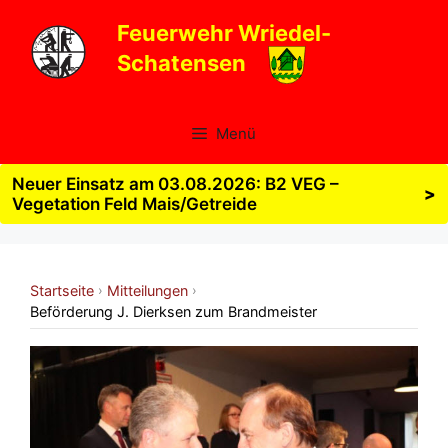
Zum
Feuerwehr Wriedel-
Inhalt
Schatensen
springen
Menü
Neuer Einsatz am 03.08.2026: B2 VEG –
>
Vegetation Feld Mais/Getreide
Startseite
Mitteilungen
›
›
Beförderung J. Dierksen zum Brandmeister