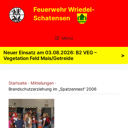
Zum
Feuerwehr Wriedel-
Inhalt
Schatensen
springen
Menü
Neuer Einsatz am 03.08.2026: B2 VEG –
>
Vegetation Feld Mais/Getreide
Startseite
Mitteilungen
›
›
Brandschutzerziehung im „Spatzennest“ 2006