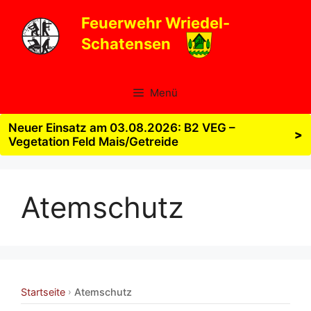
Zum
Feuerwehr Wriedel-
Inhalt
Schatensen
springen
Menü
Neuer Einsatz am 03.08.2026: B2 VEG –
>
Vegetation Feld Mais/Getreide
Atemschutz
Startseite
Atemschutz
›