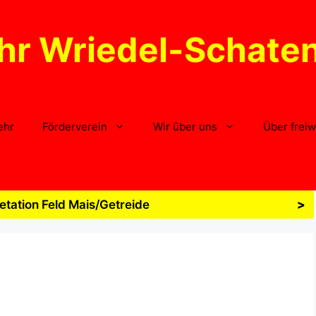
hr Wriedel-Schate
ehr
Förderverein
Wir über uns
Über freiw
tation Feld Mais/Getreide
>