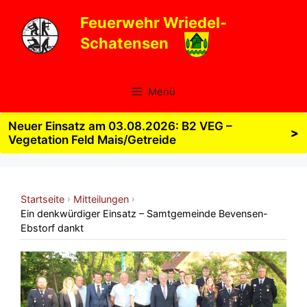
Zum
Feuerwehr Wriedel-
Inhalt
Schatensen
springen
Menü
Neuer Einsatz am 03.08.2026: B2 VEG –
>
Vegetation Feld Mais/Getreide
Startseite
Mitteilungen
›
›
Ein denkwürdiger Einsatz – Samtgemeinde Bevensen-
Ebstorf dankt