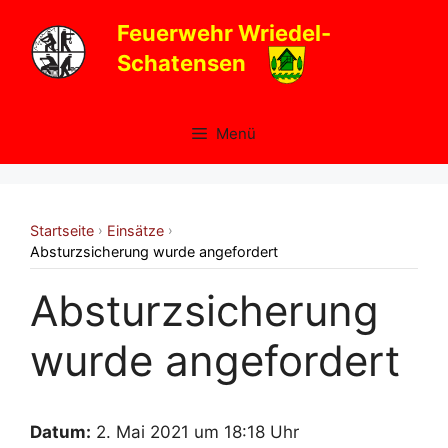
Zum
Feuerwehr Wriedel-
Inhalt
Schatensen
springen
Menü
Startseite
Einsätze
›
›
Absturzsicherung wurde angefordert
Absturzsicherung
wurde angefordert
Datum:
2. Mai 2021 um 18:18 Uhr