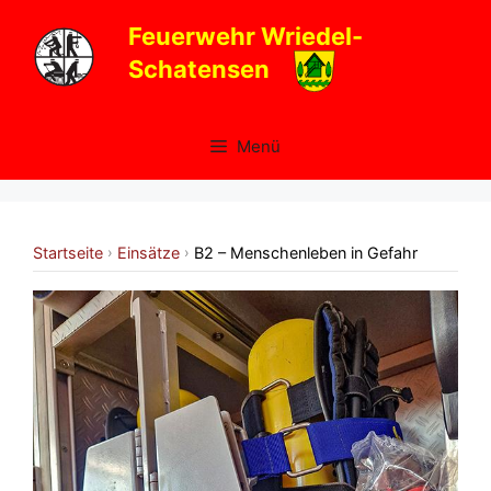
Zum
Feuerwehr Wriedel-
Inhalt
Schatensen
springen
Menü
Startseite
Einsätze
B2 – Menschenleben in Gefahr
›
›