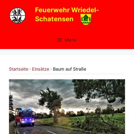
Zum
Feuerwehr Wriedel-
Inhalt
Schatensen
springen
Menü
Startseite
Einsätze
Baum auf Straße
›
›