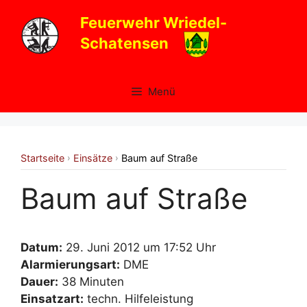
Zum
Feuerwehr Wriedel-
Inhalt
Schatensen
springen
Menü
Startseite
Einsätze
Baum auf Straße
›
›
Baum auf Straße
Datum:
29. Juni 2012 um 17:52 Uhr
Alarmierungsart:
DME
Dauer:
38 Minuten
Einsatzart:
techn. Hilfeleistung