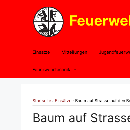
Zum
Inhalt
Feuerwe
springen
Einsätze
Mitteilungen
Jugendfeuerw
Feuerwehrtechnik
Startseite
Einsätze
Baum auf Strasse auf den 
›
›
Baum auf Strass