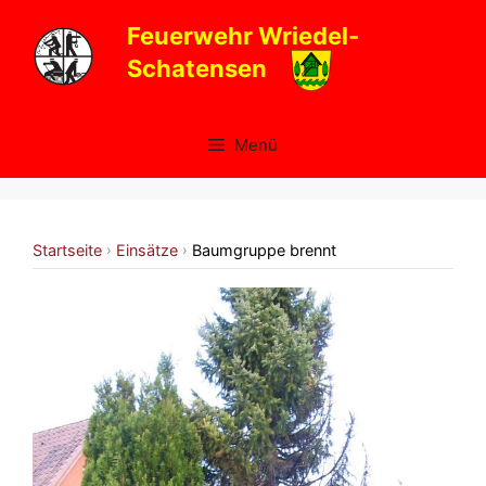
Zum
Feuerwehr Wriedel-
Inhalt
Schatensen
springen
Menü
Startseite
Einsätze
Baumgruppe brennt
›
›