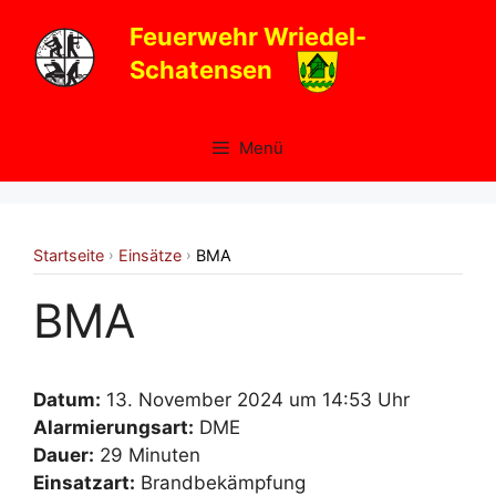
Zum
Feuerwehr Wriedel-
Inhalt
Schatensen
springen
Menü
Startseite
Einsätze
BMA
›
›
BMA
Datum:
13. November 2024 um 14:53 Uhr
Alarmierungsart:
DME
Dauer:
29 Minuten
Einsatzart:
Brandbekämpfung