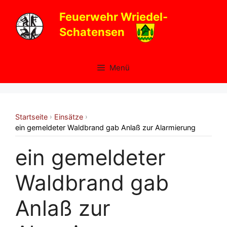
Zum
Feuerwehr Wriedel-
Inhalt
Schatensen
springen
Menü
Startseite
Einsätze
›
›
ein gemeldeter Waldbrand gab Anlaß zur Alarmierung
ein gemeldeter
Waldbrand gab
Anlaß zur