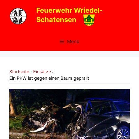
Zum
Feuerwehr Wriedel-
Inhalt
Schatensen
springen
Menü
Startseite
Einsätze
›
›
Ein PKW ist gegen einen Baum geprallt