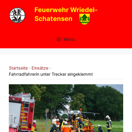
Zum
Feuerwehr Wriedel-
Inhalt
Schatensen
springen
Menü
Startseite
Einsätze
›
›
Fahrradfahrerin unter Trecker eingeklemmt