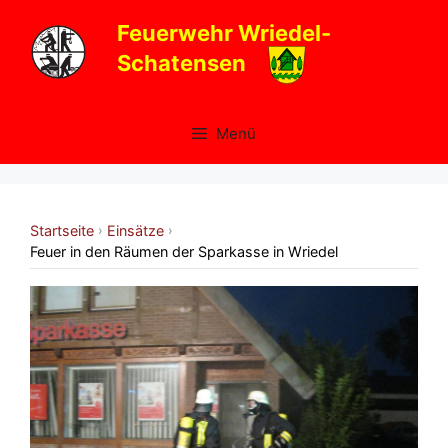
Zum
Feuerwehr Wriedel-
Inhalt
Schatensen
springen
Menü
Startseite
Einsätze
›
›
Feuer in den Räumen der Sparkasse in Wriedel