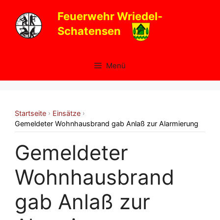
Zum
Feuerwehr Wriedel-
Inhalt
Schatensen
springen
Menü
Startseite
Einsätze
›
›
Gemeldeter Wohnhausbrand gab Anlaß zur Alarmierung
Gemeldeter
Wohnhausbrand
gab Anlaß zur