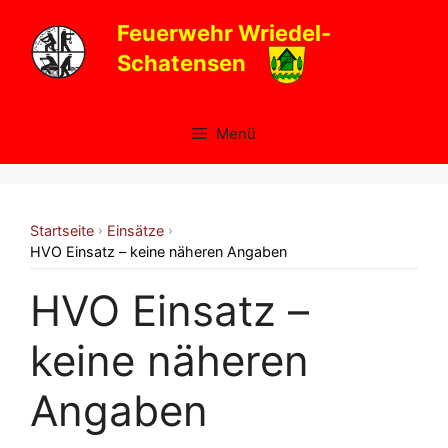
Zum
Feuerwehr Wriedel-
Inhalt
Schatensen
springen
Menü
Startseite
Einsätze
›
›
HVO Einsatz – keine näheren Angaben
HVO Einsatz –
keine näheren
Angaben