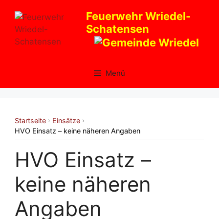
Zum
Feuerwehr Wriedel-
Inhalt
Schatensen
springen
Menü
Startseite
Einsätze
›
›
HVO Einsatz – keine näheren Angaben
HVO Einsatz –
keine näheren
Angaben