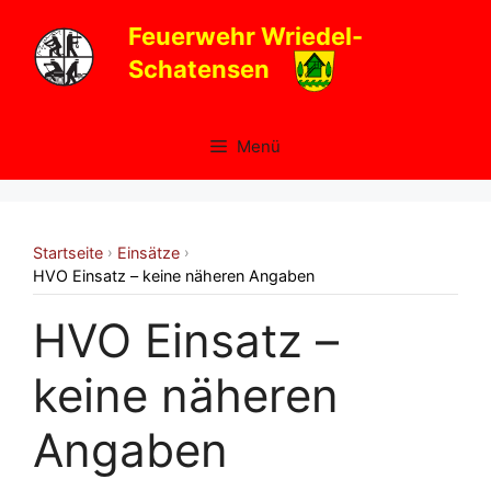
Zum
Feuerwehr Wriedel-
Inhalt
Schatensen
springen
Menü
Startseite
Einsätze
›
›
HVO Einsatz – keine näheren Angaben
HVO Einsatz –
keine näheren
Angaben