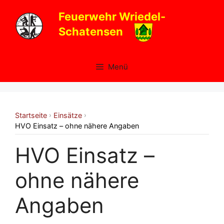
Zum
Feuerwehr Wriedel-
Inhalt
Schatensen
springen
Menü
Startseite
Einsätze
›
›
HVO Einsatz – ohne nähere Angaben
HVO Einsatz –
ohne nähere
Angaben