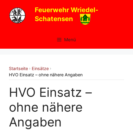
Zum
Feuerwehr Wriedel-
Inhalt
Schatensen
springen
Menü
Startseite
Einsätze
›
›
HVO Einsatz – ohne nähere Angaben
HVO Einsatz –
ohne nähere
Angaben