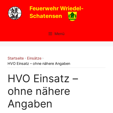
Zum
Feuerwehr Wriedel-
Inhalt
Schatensen
springen
Menü
Startseite
Einsätze
›
›
HVO Einsatz – ohne nähere Angaben
HVO Einsatz –
ohne nähere
Angaben