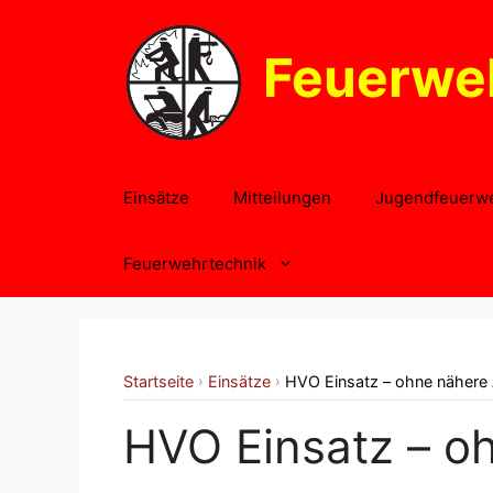
Zum
Inhalt
Feuerwe
springen
Einsätze
Mitteilungen
Jugendfeuerw
Feuerwehrtechnik
Startseite
Einsätze
HVO Einsatz – ohne nähere
›
›
HVO Einsatz – o