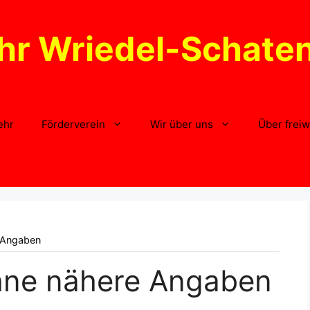
hr Wriedel-Schate
ehr
Förderverein
Wir über uns
Über freiw
 Angaben
hne nähere Angaben