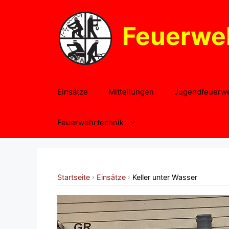
Zum
Inhalt
Feuerwe
springen
Einsätze
Mitteilungen
Jugendfeuerw
Feuerwehrtechnik
Startseite
Einsätze
Keller unter Wasser
›
›