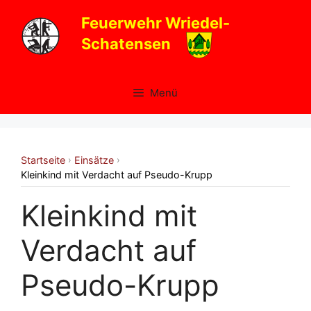
Zum
Feuerwehr Wriedel-
Inhalt
Schatensen
springen
Menü
Startseite
Einsätze
›
›
Kleinkind mit Verdacht auf Pseudo-Krupp
Kleinkind mit
Verdacht auf
Pseudo-Krupp