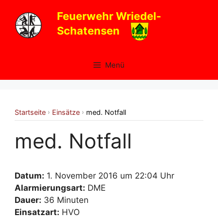
Zum
Feuerwehr Wriedel-
Inhalt
Schatensen
springen
Menü
Startseite
Einsätze
med. Notfall
›
›
med. Notfall
Datum:
1. November 2016 um 22:04 Uhr
Alarmierungsart:
DME
Dauer:
36 Minuten
Einsatzart:
HVO