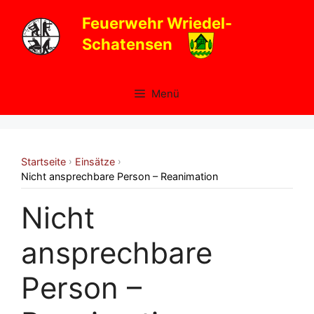
Zum
Feuerwehr Wriedel-
Inhalt
Schatensen
springen
Menü
Startseite
Einsätze
›
›
Nicht ansprechbare Person – Reanimation
Nicht
ansprechbare
Person –