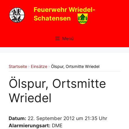
Zum
Feuerwehr Wriedel-
Inhalt
Schatensen
springen
Menü
Startseite
Einsätze
Ölspur, Ortsmitte Wriedel
›
›
Ölspur, Ortsmitte
Wriedel
Datum:
22. September 2012 um 21:35 Uhr
Alarmierungsart:
DME