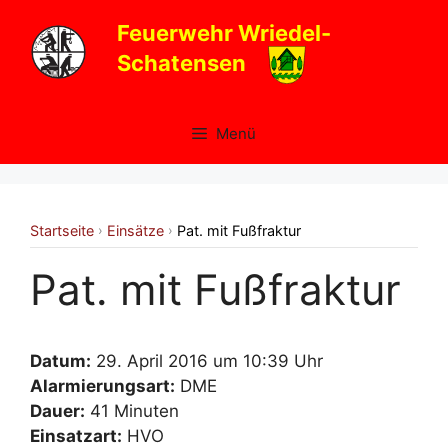
Zum
Feuerwehr Wriedel-
Inhalt
Schatensen
springen
Menü
Startseite
Einsätze
Pat. mit Fußfraktur
›
›
Pat. mit Fußfraktur
Datum:
29. April 2016 um 10:39 Uhr
Alarmierungsart:
DME
Dauer:
41 Minuten
Einsatzart:
HVO