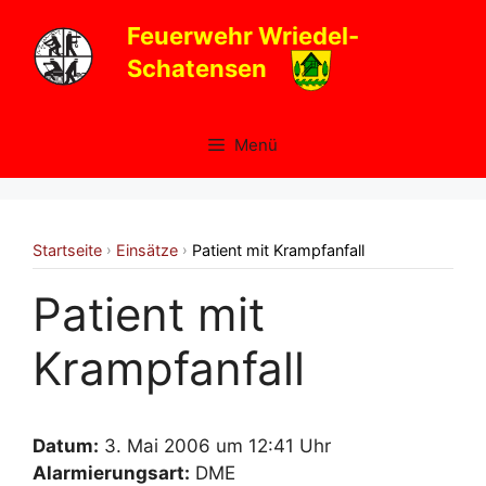
Zum
Feuerwehr Wriedel-
Inhalt
Schatensen
springen
Menü
Startseite
Einsätze
Patient mit Krampfanfall
›
›
Patient mit
Krampfanfall
Datum:
3. Mai 2006 um 12:41 Uhr
Alarmierungsart:
DME