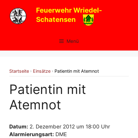
Zum
Feuerwehr Wriedel-
Inhalt
Schatensen
springen
Menü
Startseite
Einsätze
Patientin mit Atemnot
›
›
Patientin mit
Atemnot
Datum:
2. Dezember 2012 um 18:00 Uhr
Alarmierungsart:
DME