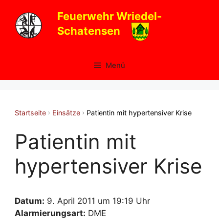
Zum
Feuerwehr Wriedel-
Inhalt
Schatensen
springen
Menü
Startseite
Einsätze
Patientin mit hypertensiver Krise
›
›
Patientin mit
hypertensiver Krise
Datum:
9. April 2011 um 19:19 Uhr
Alarmierungsart:
DME