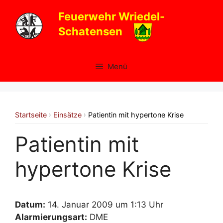
Zum
Feuerwehr Wriedel-
Inhalt
Schatensen
springen
Menü
Startseite
Einsätze
Patientin mit hypertone Krise
›
›
Patientin mit
hypertone Krise
Datum:
14. Januar 2009 um 1:13 Uhr
Alarmierungsart:
DME